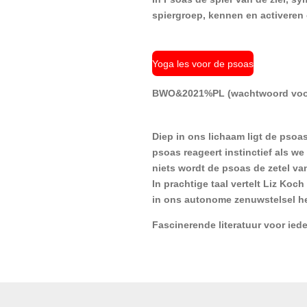
spiergroep, kennen en activeren 
Yoga les voor de psoas
BWO&2021%PL (wachtwoord voo
Diep in ons lichaam ligt de psoa
psoas reageert instinctief als we 
niets wordt de psoas de zetel v
In prachtige taal vertelt Liz Koc
in ons autonome zenuwstelsel he
Fascinerende literatuur voor ied