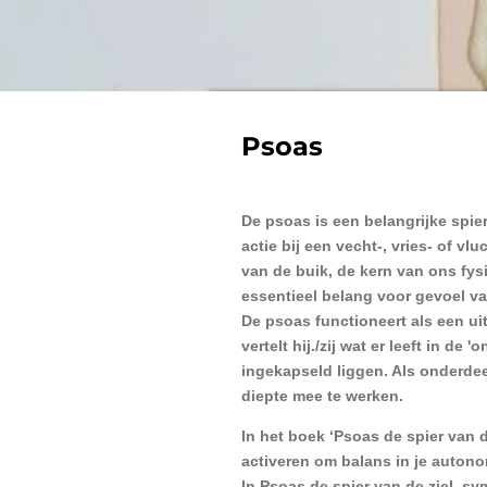
Psoas
De psoas is een belangrijke spier
actie bij een vecht-, vries- of v
van de buik, de kern van ons fys
essentieel belang voor gevoel v
De psoas functioneert als een ui
vertelt hij./zij wat er leeft in d
ingekapseld liggen. Als onderdee
diepte mee te werken.
In het boek ‘Psoas de spier van 
activeren om balans in je autono
In Psoas de spier van de ziel, s