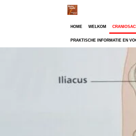
Ga
direct
naar
HOME
WELKOM
CRANIOSAC
de
hoofdinhoud
PRAKTISCHE INFORMATIE EN 