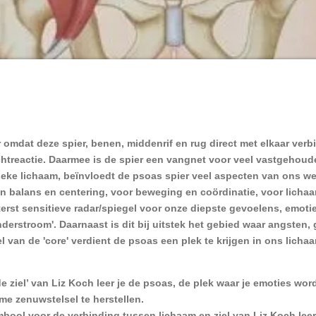
 omdat deze spier, benen, middenrif en rug direct met elkaar verbi
luchtreactie. Daarmee is de spier een vangnet voor veel vastgehoud
ieke lichaam, beïnvloedt de psoas spier veel aspecten van ons we
an balans en centering, voor beweging en coördinatie, voor licha
terst sensitieve radar/spiegel voor onze diepste gevoelens, emotie
e 'onderstroom'. Daarnaast is dit bij uitstek het gebied waar angste
l van de 'core' verdient de psoas een plek te krijgen in ons licha
de ziel’ van Liz Koch leer je de psoas, de plek waar je emoties w
me zenuwstelsel te herstellen.
ymbool voor de verbinding tussen lichaam en ziel van Liz Koch leer