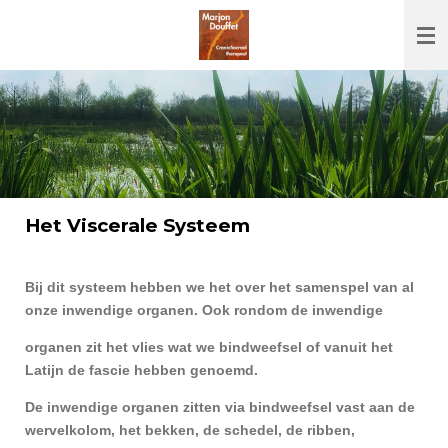
Ga
direct
naar
de
hoofdinhoud
Het Viscerale Systeem
Bij dit systeem hebben we het over het samenspel van al
onze inwendige organen. Ook rondom de inwendige
organen zit het vlies wat we
bindweefsel of vanuit het
Latijn de fascie hebben genoemd.
De inwendige organen zitten via bindweefsel vast aan de
wervelkolom, het bekken, de schedel, de ribben,