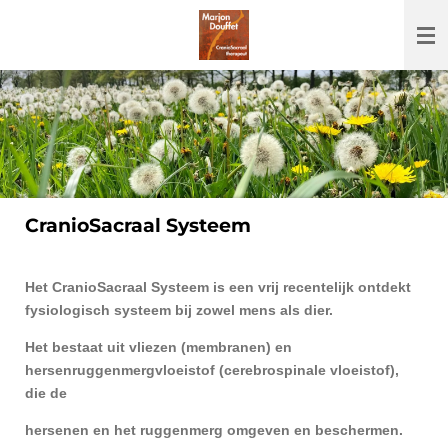
Ga
direct
naar
de
hoofdinhoud
CranioSacraal Systeem
Het CranioSacraal Systeem is een vrij recentelijk ontdekt
fysiologisch systeem bij zowel mens als dier.
Het bestaat uit vliezen (membranen) en
hersenruggenmergvloeistof (cerebrospinale vloeistof),
die de
hersenen en het ruggenmerg omgeven en beschermen.